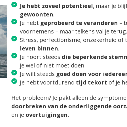
Je hebt zoveel potentieel
, maar je blij
gewoonten
.
Je hebt
geprobeerd
te veranderen
– b
voornemens – maar telkens val je terug
Stress, perfectionisme, onzekerheid of t
leven binnen
.
Je hoort steeds
die beperkende stemm
je wel of niet moet doen
Je wilt steeds
goed doen voor iederee
Je hebt voortdurend
tijd tekort
of je 
Het probleem? Je pakt alleen de symptomen a
doorbreken van de onderliggende oor
en je
overtuigingen
.