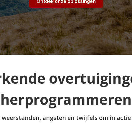
Ontdek onze oplossingen
rkende overtuiging
herprogrammeren
weerstanden, angsten en twijfels om in acti