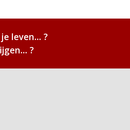
je leven... ?
jgen... ?