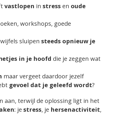
ft
vastlopen
in
stress
en
oude
oeken, workshops, goede
.
wijfels sluipen
steeds opnieuw je
etjes in je hoofd
die je zeggen wat
n
maar vergeet daardoor jezelf
hebt
gevoel dat je geleefd wordt
?
an, terwijl de oplossing ligt in het
zaken
: je
stress
, je
hersenactiviteit
,