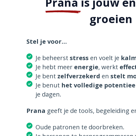
Prana
is jouw e
groeien 
Stel je voor…
Je beheerst
stress
en voelt je
kalm
Je hebt meer
energie
, werkt
effec
Je bent
zelfverzekerd
en
stelt m
Je benut
het volledige potentieel
je dagen.
Prana
geeft je de tools, begeleiding e
Oude patronen te doorbreken.