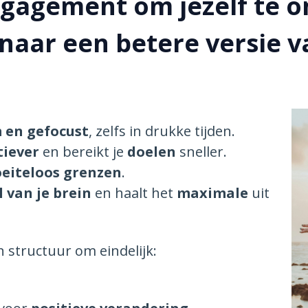
ngagement om jezelf te o
naar een betere versie va
 en gefocust
, zelfs in drukke tijden.
tiever
en bereikt je
doelen
sneller.
oeiteloos grenzen
.
 van je brein
en haalt het
maximale
uit
n structuur om eindelijk: