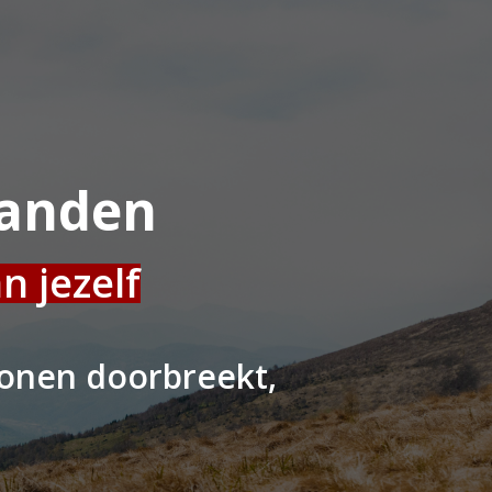
handen
n jezelf
ronen doorbreekt,