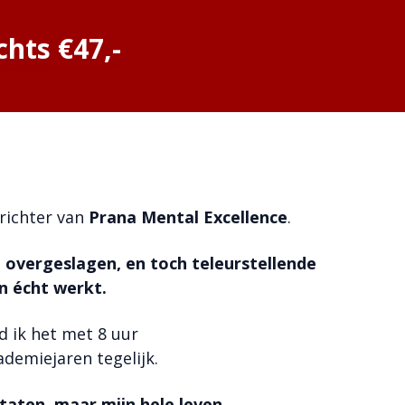
chts €47,-
prichter van
Prana Mental Excellence
.
overgeslagen, en toch teleurstellende
n écht werkt.
d ik het met 8 uur
ademiejaren tegelijk.
taten, maar mijn hele leven.