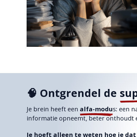
🧠 Ontgrendel de
su
Je brein heeft een
alfa-modu
s: een n
informatie opneemt, beter onthoudt en
Je hoeft alleen te weten hoe je dat