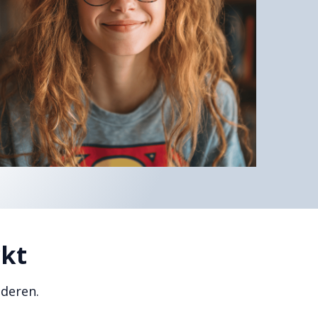
kt
deren.