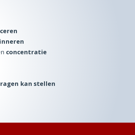
ceren
rinneren
en
concentratie
 vragen kan stellen