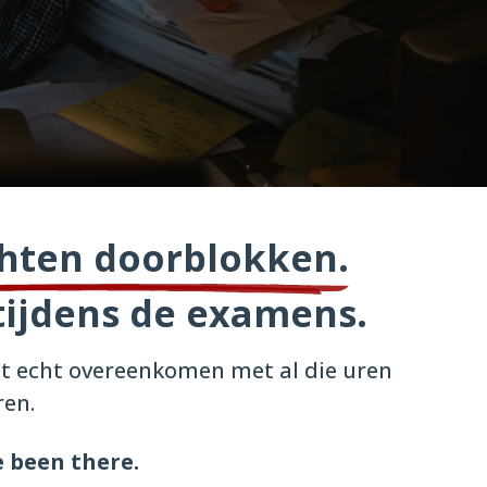
hten doorblokken.
 tijdens de examens.
oit echt overeenkomen met al die uren
ren.
e been there.