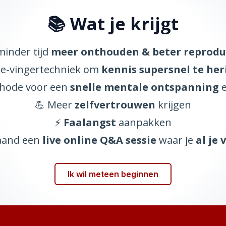
📚 Wat je krijgt
minder tijd
meer onthouden & beter reprodu
rie-vingertechniek om
kennis supersnel te he
thode voor een
snelle mentale ontspanning
💪 Meer
zelfvertrouwen
krijgen
⚡
Faalangst
aanpakken
maand een
live online Q&A sessie
waar je
al je
Ik wil meteen beginnen