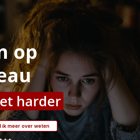
n op
veau
iet harder
il ik meer over weten