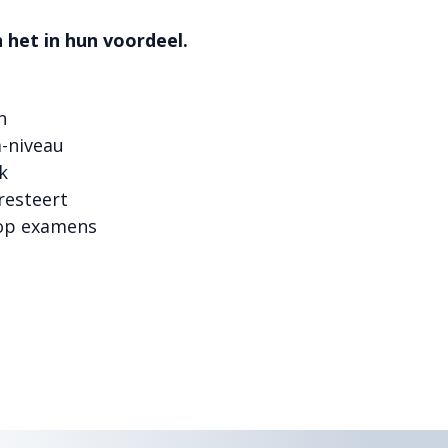
 het in hun voordeel.
n
a-niveau
k
presteert
k op examens