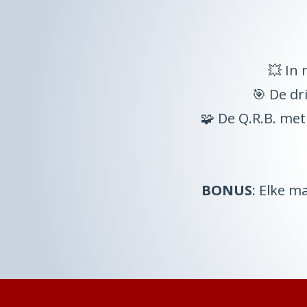
💥 In 
🎯 De d
🧩 De Q.R.B. me
BONUS
: Elke 