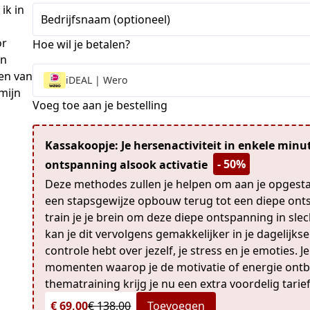
ik in
+1
Bedrijfsnaam (optioneel)
or
Hoe wil je betalen?
jn
ten van
iDEAL | Wero
mijn
Voeg toe aan je bestelling
Kassakoopje: Je hersenactiviteit in enkele minu
- 50%
ontspanning alsook activatie
Deze methodes zullen je helpen om aan je opgestape
een stapsgewijze opbouw terug tot een diepe ont
train je je brein om deze diepe ontspanning in sle
kan je dit vervolgens gemakkelijker in je dagelijk
controle hebt over jezelf, je stress en je emoties. J
momenten waarop je de motivatie of energie ontbre
thematraining krijg je nu een extra voordelig tarie
€ 69,00
€ 138,00
Toevoegen