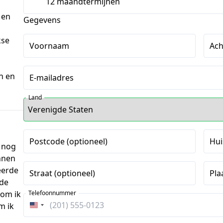
12 maandtermijnen
 en
Gegevens
kse
Voornaam
Ac
en en
E-mailadres
Land
Postcode (optioneel)
Hui
k nog
nnen
eerde
Straat (optioneel)
Pla
rde
rom ik
Telefoonnummer
m ik
Verenigde
Staten