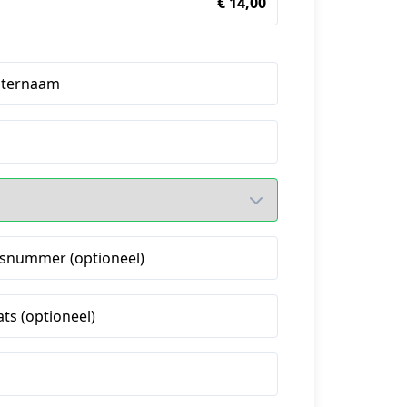
€ 14,00
hternaam
snummer (optioneel)
ats (optioneel)