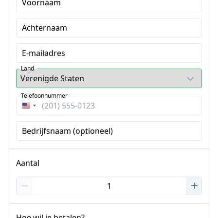
Voornaam
Achternaam
E-mailadres
Land
Telefoonnummer
Verenigde
Staten
Bedrijfsnaam (optioneel)
+1
Aantal
Hoe wil je betalen?