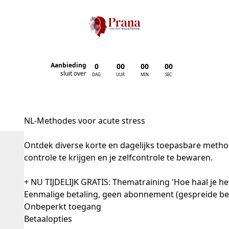
Aanbieding
0
00
00
00
:
:
:
sluit over
DAG
UUR
MIN
SEC
NL-Methodes voor acute stress
Ontdek diverse korte en dagelijks toepasbare methode
controle te krijgen en je zelfcontrole te bewaren.

+ NU TIJDELIJK GRATIS: Thematraining 'Hoe haal je het
Eenmalige betaling, geen abonnement (gespreide beta
Onbeperkt toegang
Betaalopties