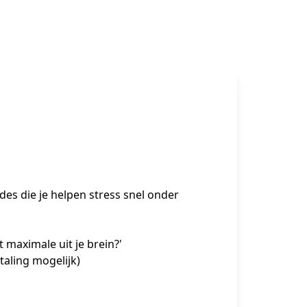
s die je helpen stress snel onder 
 maximale uit je brein?'

ling mogelijk)
