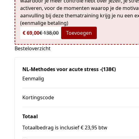
waardoor je meer controle hebt over jezelf, je stres
activeren, voor de momenten waarop je de motivati
aanvulling bij deze thematraining krijg je nu een ex
(eenmalige betaling)
€ 69,00
€ 138,00
Toevoegen
Besteloverzicht
NL-Methodes voor acute stress -(138€)
Eenmalig
Kortingscode
Totaal
Totaalbedrag is inclusief € 23,95 btw