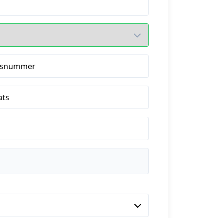
isnummer
ats