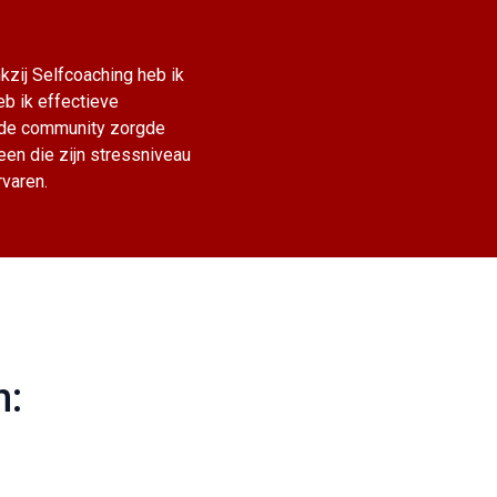
zij Selfcoaching heb ik
eb ik effectieve
nde community zorgde
een die zijn stressniveau
rvaren.
n: