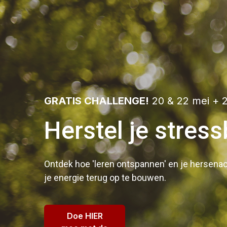
GRATIS CHALLENGE!
20 & 22 mei + 2
Herstel je stres
Ontdek hoe 'leren ontspannen' en je hersenacti
je energie terug op te bouwen.
Doe HIER