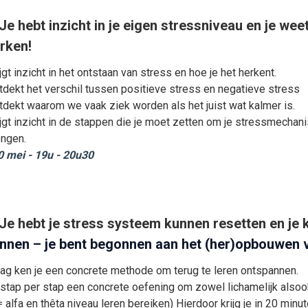
Je hebt inzicht in je eigen stressniveau en je wee
rken!
jgt inzicht in het ontstaan van stress en hoe je het herkent.
tdekt het verschil tussen positieve stress en negatieve stress
tdekt waarom we vaak ziek worden als het juist wat kalmer is.
ijgt inzicht in de stappen die je moet zetten om je stressmechan
engen.
 mei - 19u - 20u30
 Je hebt je stress systeem kunnen resetten en je 
nnen – je bent begonnen aan het (her)opbouwen v
ag ken je een concrete methode om terug te leren ontspannen.
e stap per stap een concrete oefening om zowel lichamelijk alsook
 alfa en thêta niveau leren bereiken) Hierdoor krijg je in 20 minu