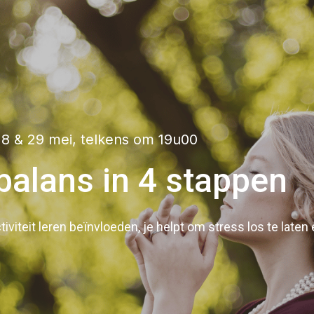
8 & 29 mei, telkens om 19u00
sbalans in 4 stappen
viteit leren beïnvloeden, je helpt om stress los te laten