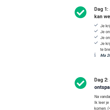
Dag 1: 
kan we
Je kri
Je on
Je on
Je kr
te br
Ma 20
Dag 2:
ontspa
Na vanda
Ik leer j
komen. (=